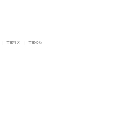
|
京东社区
|
京东公益