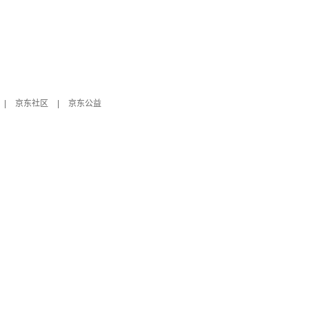
|
京东社区
|
京东公益