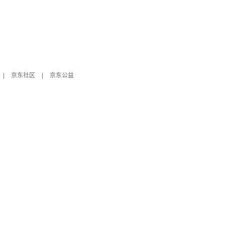
|
京东社区
|
京东公益