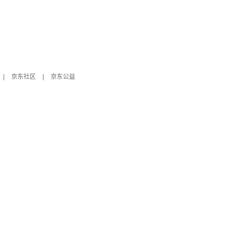
|
京东社区
|
京东公益