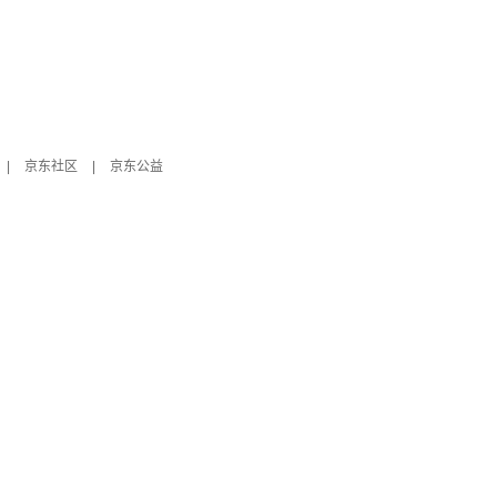
|
京东社区
|
京东公益