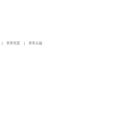
|
京东社区
|
京东公益