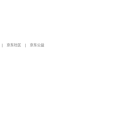
|
京东社区
|
京东公益