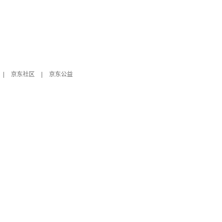
|
京东社区
|
京东公益