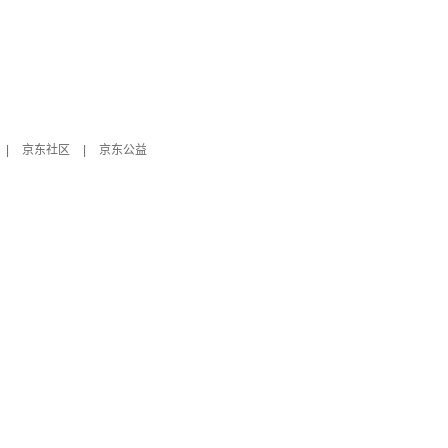
|
京东社区
|
京东公益