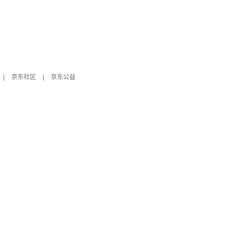
|
京东社区
|
京东公益