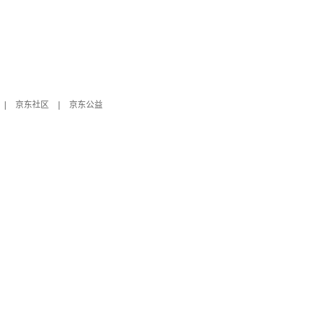
|
京东社区
|
京东公益