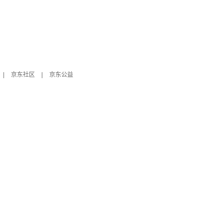
|
京东社区
|
京东公益