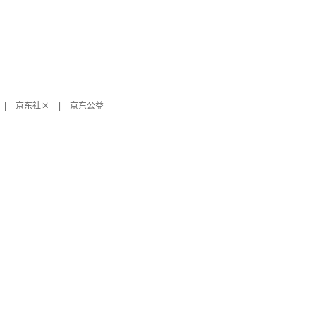
|
京东社区
|
京东公益