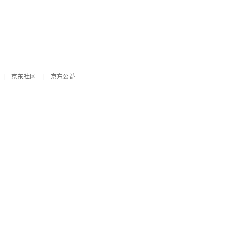
|
京东社区
|
京东公益