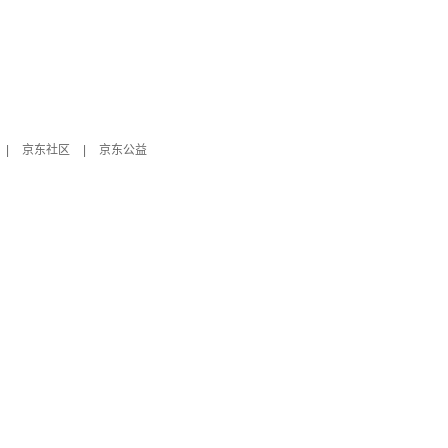
|
京东社区
|
京东公益