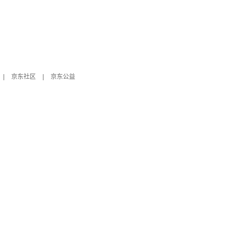
|
京东社区
|
京东公益