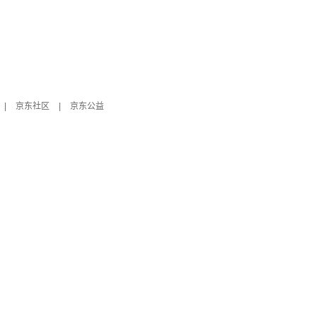
|
京东社区
|
京东公益