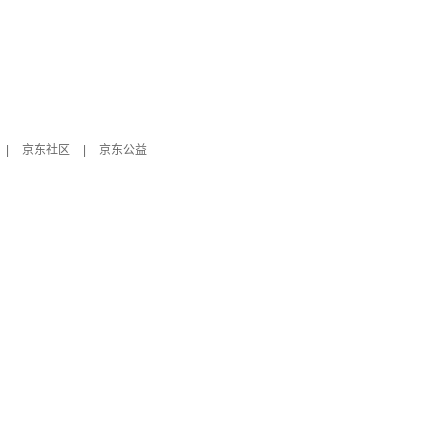
|
京东社区
|
京东公益