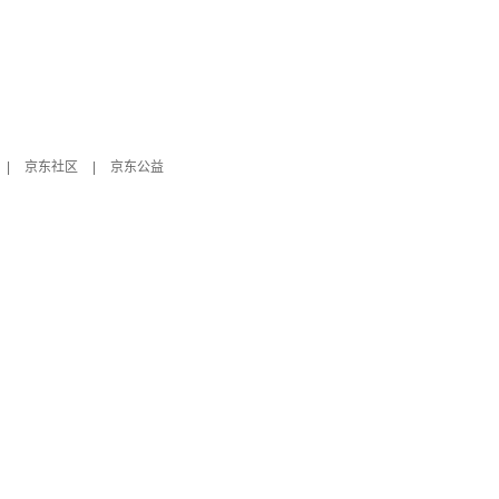
|
京东社区
|
京东公益