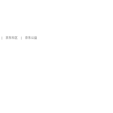
|
京东社区
|
京东公益