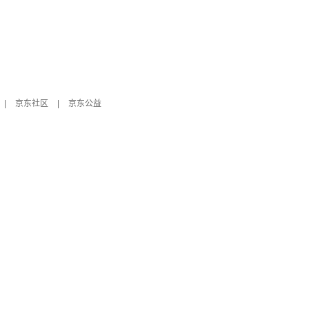
|
京东社区
|
京东公益