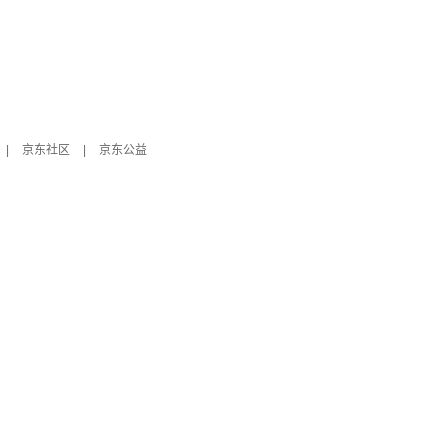
|
京东社区
|
京东公益