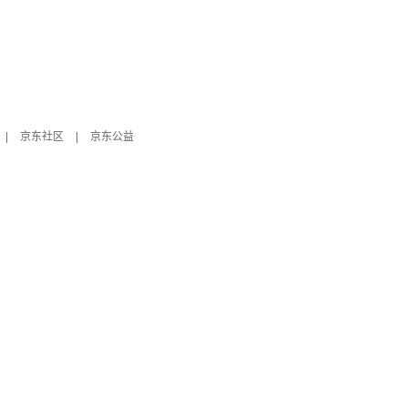
|
京东社区
|
京东公益