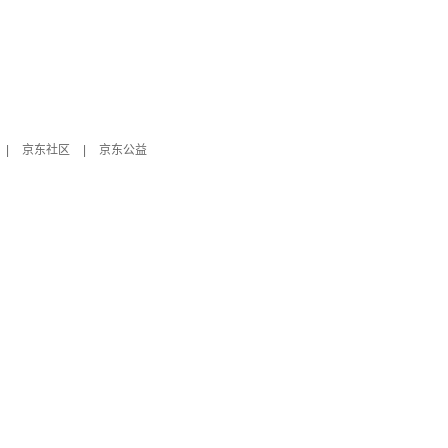
|
京东社区
|
京东公益