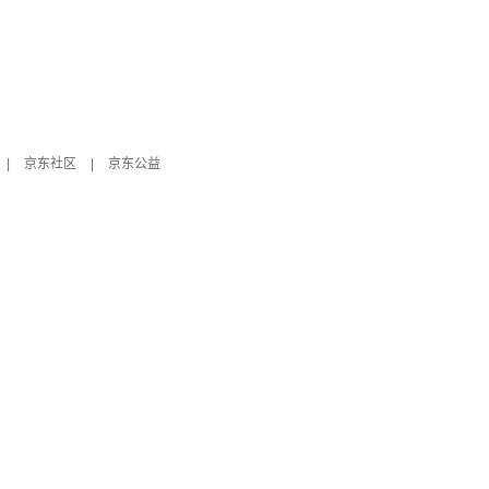
|
京东社区
|
京东公益