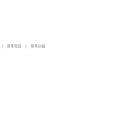
|
京东社区
|
京东公益