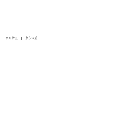
|
京东社区
|
京东公益