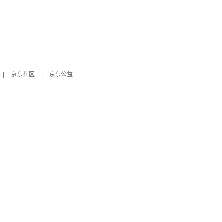
|
京东社区
|
京东公益