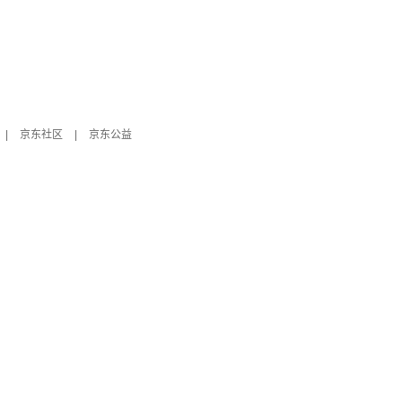
|
京东社区
|
京东公益