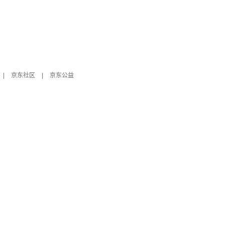
|
京东社区
|
京东公益