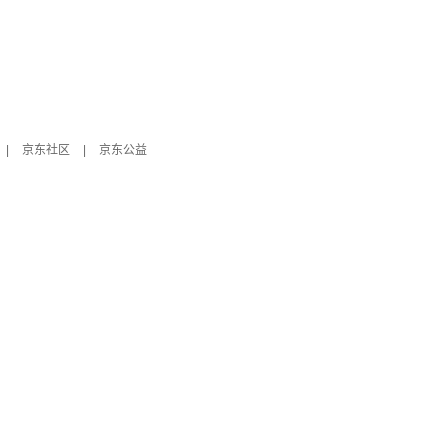
|
京东社区
|
京东公益