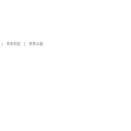
|
京东社区
|
京东公益