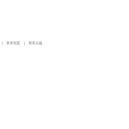
|
京东社区
|
京东公益