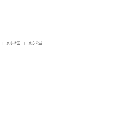
|
京东社区
|
京东公益