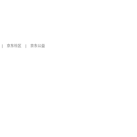
|
京东社区
|
京东公益