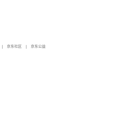
|
京东社区
|
京东公益