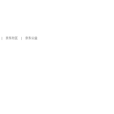
|
京东社区
|
京东公益