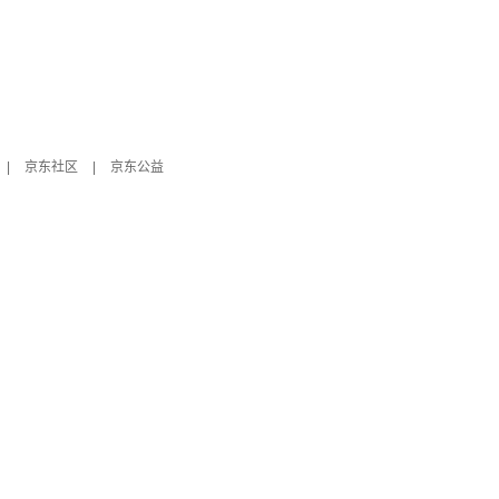
|
京东社区
|
京东公益