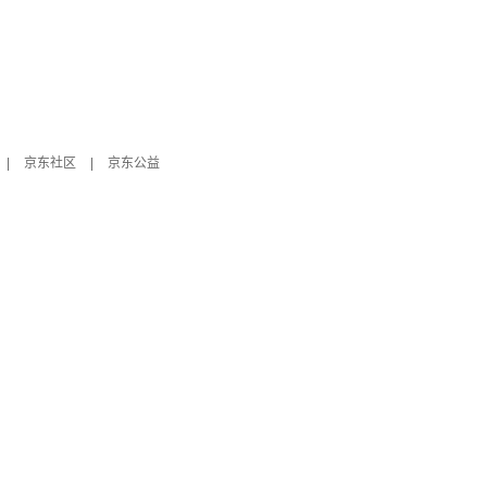
|
京东社区
|
京东公益