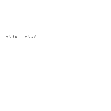
|
京东社区
|
京东公益