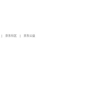
|
京东社区
|
京东公益