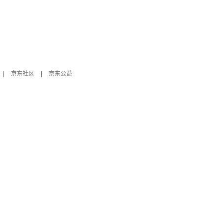
|
京东社区
|
京东公益