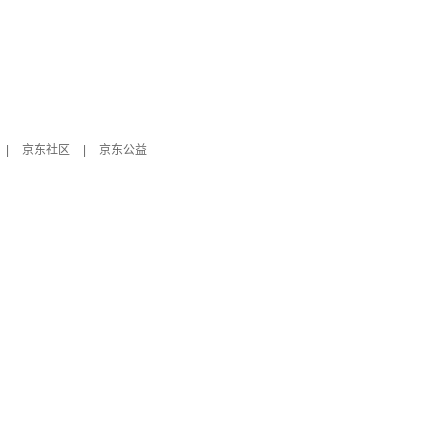
|
京东社区
|
京东公益