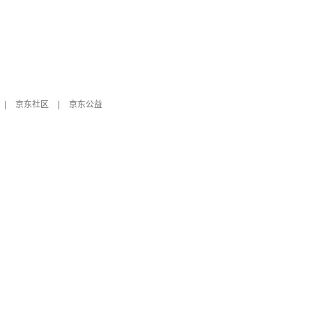
|
京东社区
|
京东公益