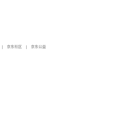
|
京东社区
|
京东公益