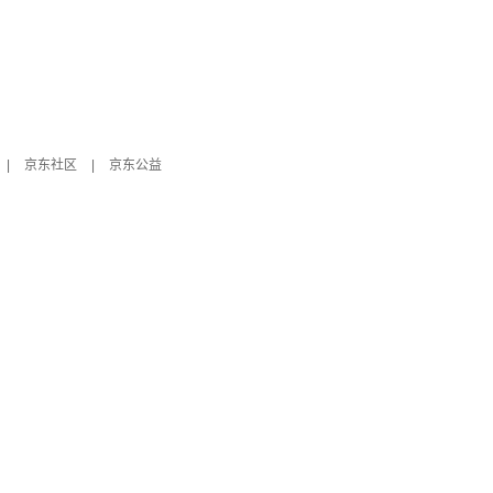
|
京东社区
|
京东公益