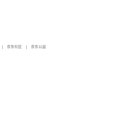
|
京东社区
|
京东公益