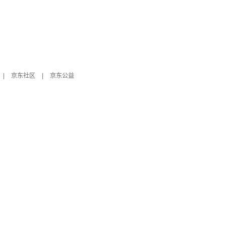
|
京东社区
|
京东公益