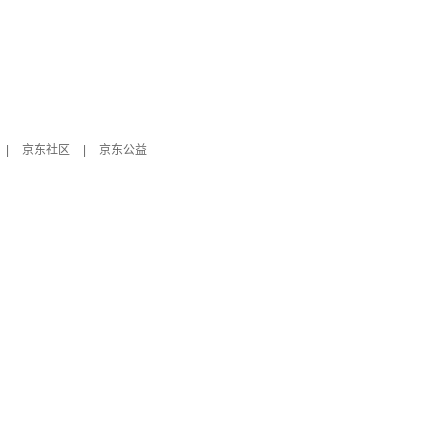
|
京东社区
|
京东公益