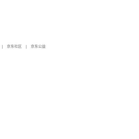
|
京东社区
|
京东公益